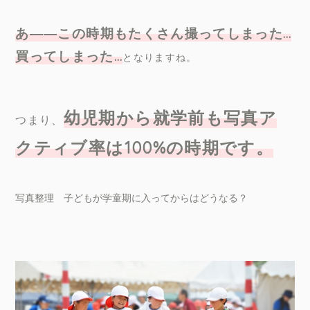
あ
――
この時期もたくさん撮ってしまった
…
買ってしまった
…
となりますね。
幼児期から就学前も写真ア
つまり、
クティブ率は
100%
の時期です。
写真整理 子どもが学童期に入ってからはどうなる？