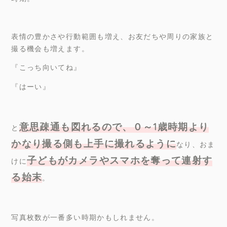
表情の豊かさや行動範囲も増え、お友だちや周りの家族と
撮る機会も増えます。
『こっち向いてね』
『はーい』
意思疎通も図れるので、０～
1
歳時期より
と
かなり撮る側も上手に撮れるように
なり、おま
子どもがカメラやスマホを奪って連射す
けに
る始末
。
写真枚数が一番多い時期かもしれません。